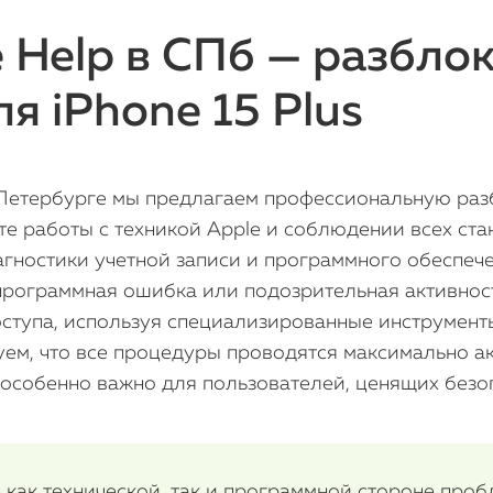
 Help в СПб — разбло
ля iPhone 15 Plus
-Петербурге мы предлагаем профессиональную разб
ыте работы с техникой Apple и соблюдении всех ст
гностики учетной записи и программного обеспеч
программная ошибка или подозрительная активнос
ступа, используя специализированные инструмент
уем, что все процедуры проводятся максимально ак
особенно важно для пользователей, ценящих безоп
 как технической, так и программной стороне про