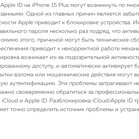
pple ID на iPhone 15 Plus могут возникнуть по мно
анными. Одной из главных причин является забыты
ности Apple приводит к блокировке устройства. Ин
вильного пароля несколько раз подряд, что актив
Помимо этого, причиной могут быть технические с
еспечения приводит к некорректной работе механиз
ровка возникает из-за подозрительной активности
ированному доступу, и автоматически активирует 
пытки взлома или мошеннические действия могут в
ую аутентификацию. Эти проблемы затрагивают не 
 важно своевременно обратиться за профессионал
iCloud и Apple ID. Разблокировка iCloud/Apple ID
яет точно определить источник проблемы и устрани