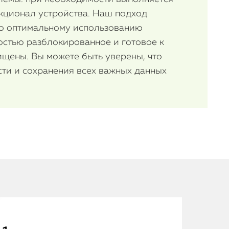
iMac
кционал устройства. Наш подход
Mac Mini
по оптимальному использованию
ностью разблокированное и готовое к
ищены. Вы можете быть уверены, что
О нас
сти и сохранения всех важных данных
Контакты
Статьи