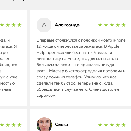
Александр
★ ★ ★ ★
★ ★ ★ ★ ★
да, и
Впервые столкнулся с поломкой моего iPhone
аться. Я
12, когда он перестал заряжаться. В Apple
стро
Help предложили бесплатный выезд и
ровел
диагностику на месте, что для меня стало
бщил, что
большим плюсом — не пришлось никуда
е
ехать. Мастер быстро определил проблему и
ук, а уже
сразу починил телефон. Удивило, что все
олностью
сделали так быстро. Теперь знаю, куда
иятные
обращаться в случае чего. Очень доволен
сервисом!
Ольга
★ ★ ★ ★
★ ★ ★ ★ ★