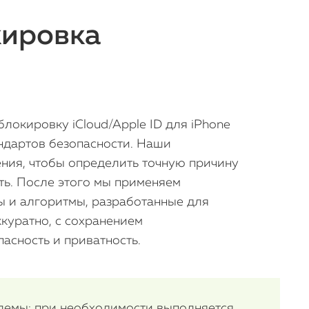
кировка
локировку iCloud/Apple ID для iPhone
андартов безопасности. Наши
ения, чтобы определить точную причину
ть. После этого мы применяем
iPhone
ы и алгоритмы, разработанные для
MacBook
куратно, с сохранением
асность и приватность.
Watch
iPad
блемы: при необходимости выполняется