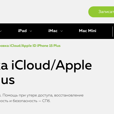
Записат
iPad
iMac
Mac Mini
вка iCloud/Apple ID iPhone 15 Plus
а iCloud/Apple
lus
us. Помощь при утере доступа, восстановление
ость и безопасность — СПб.