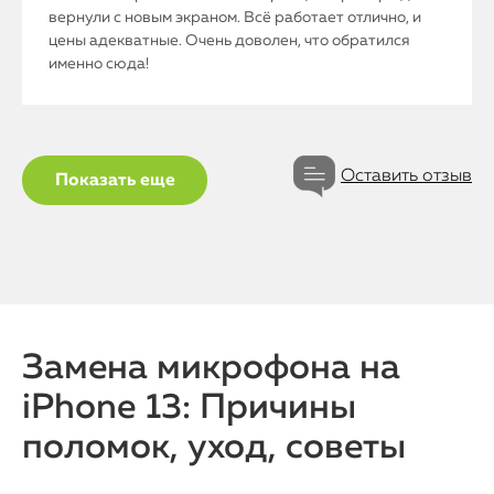
вернули с новым экраном. Всё работает отлично, и
цены адекватные. Очень доволен, что обратился
именно сюда!
Оставить отзыв
Показать еще
iPhone
MacBook
Watch
Замена микрофона на
iPad
iPhone 13: Причины
iMac
поломок, уход, советы
Mac Mini