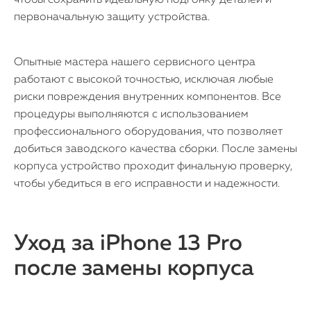
чтобы сохранить идеальную подгонку деталей и
MacBook
первоначальную защиту устройства.
Watch
Опытные мастера нашего сервисного центра
iPad
работают с высокой точностью, исключая любые
риски повреждения внутренних компонентов. Все
iMac
процедуры выполняются с использованием
Mac Mini
профессионального оборудования, что позволяет
добиться заводского качества сборки. После замены
корпуса устройство проходит финальную проверку,
О нас
чтобы убедиться в его исправности и надежности.
Контакты
Статьи
Уход за iPhone 13 Pro
после замены корпуса