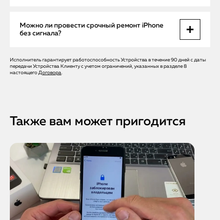
работоспособности.
Да, Apple Help предоставляет официальную гарантию на
Можно ли провести срочный ремонт iPhone
все работы и установленные оригинальные детали, что
без сигнала?
подтверждает надежность ремонта и уверенность
клиента.
Исполнитель гарантирует работоспособность Устройства в течение 90 дней с даты
Да, мы предлагаем срочный ремонт с бесплатным
передачи Устройства Клиенту с учетом ограничений, указанных в разделе 8
выездом мастера в Санкт-Петербурге. Это позволяет
настоящего
Договора
.
быстро восстановить связь и функциональность
устройства без длительного ожидания.
Также вам может пригодится