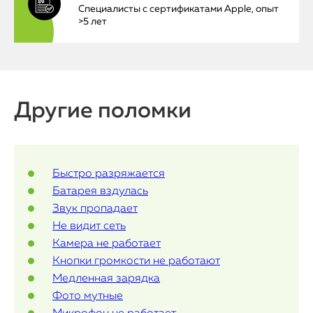
Специалисты с сертификатами Apple, опыт
>5 лет
MacBook
Watch
iPad
Другие поломки
iMac
Mac Mini
Быстро разряжается
Батарея вздулась
О нас
Звук пропадает
Не видит сеть
Контакты
Камера не работает
Статьи
Кнопки громкости не работают
Медленная зарядка
Фото мутные