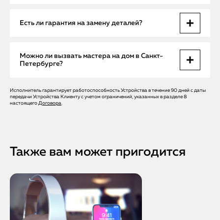
устройства.
При выезде мастера диагностика занимает 20–30 минут, а
Есть ли гарантия на замену деталей?
замена динамика или чипа выполняется в сервисе в
течение нескольких часов. Срочный ремонт позволяет
вернуть устройство в тот же день.
Да, все работы и оригинальные запчасти Apple
Можно ли вызвать мастера на дом в Санкт-
сопровождаются официальной гарантией, что исключает
Петербурге?
повторные поломки.
Исполнитель гарантирует работоспособность Устройства в течение 90 дней с даты
Да, Apple Help предоставляет бесплатный выезд мастера
передачи Устройства Клиенту с учетом ограничений, указанных в разделе 8
по всей территории СПб. Мастер проведет диагностику и
настоящего
Договора
.
мелкий ремонт на месте, экономя ваше время.
Также вам может пригодится