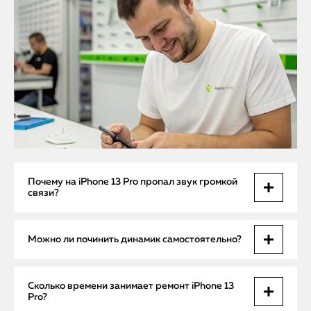
Почему на iPhone 13 Pro пропал звук громкой
связи?
Пропажа звука чаще всего связана с механическим
Можно ли починить динамик самостоятельно?
повреждением динамика, засором порта или сбоем
аудиокодека. Иногда причиной может быть программный
баг iOS, требующий перепрошивки.
Ремонт динамика требует специальных инструментов,
Сколько времени занимает ремонт iPhone 13
опыта и оригинальных деталей Apple. Самостоятельная
Pro?
попытка может привести к полной неисправности