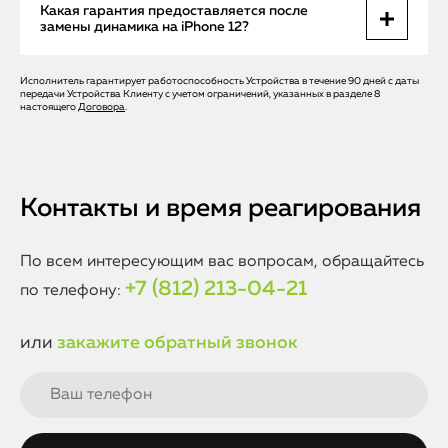
Самостоятельная замена динамика iPhone 12 не
Какая гарантия предоставляется после
аккуратность ремонта.
рекомендуется, так как требует специальных
замены динамика на iPhone 12?
инструментов и профессиональных навыков. Без
правильного опыта есть риск повредить другие
компоненты устройства или ухудшить ситуацию. Для
Исполнитель гарантирует работоспособность Устройства в течение 90 дней с даты
В сервисном центре Apple Help мы предоставляем
передачи Устройства Клиенту с учетом ограничений, указанных в разделе 8
безопасного и качественного ремонта лучше обратиться
официальную гарантию на все выполненные работы и
настоящего
Договора
.
в сервисный центр Apple Help, где работают
установленные детали. Гарантийный срок позволяет быть
сертифицированные специалисты.
уверенным в надежности ремонта и качестве
используемых компонентов. Если в гарантийный период
возникнут проблемы со звуком, мы бесплатно устраним
неисправность.
Контакты и время реагирования
По всем интересующим вас вопросам, обращайтесь
+7 (812) 213-04-21
по телефону:
или
закажите обратный звонок