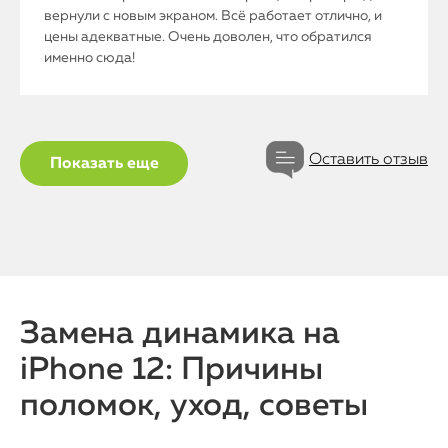
вернули с новым экраном. Всё работает отлично, и
цены адекватные. Очень доволен, что обратился
именно сюда!
Оставить отзыв
Показать еще
iPhone
MacBook
Watch
Замена динамика на
iPad
iPhone 12: Причины
iMac
поломок, уход, советы
Mac Mini