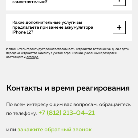
самостоятельно?
запасных частей, которые полностью соответствуют
стандартам Apple. Это обеспечивает долговечность и
безопасность эксплуатации устройства после ремонта.
Рекомендуется доверять замену аккумулятора только
Какие дополнительные услуги вы
квалифицированным специалистам. Самостоятельный
предлагаете при замене аккумулятора
ремонт может привести к повреждению устройства или
iPhone 12?
нарушению работы системы безопасности, а также
аннулировать гарантию. В Apple Help работают опытные
мастера с многолетним опытом.
Исполнитель гарантирует работоспособность Устройства в течение 90 дней с даты
Мы проводим комплексную диагностику устройства
передачи Устройства Клиенту с учетом ограничений, указанных в разделе 8
перед заменой аккумулятора, проверяем работу всех
настоящего
Договора
.
систем после ремонта и при необходимости предлагаем
бесплатную консультацию по оптимизации работы
iPhone. Также предоставляем гарантию на все виды работ
и установленные детали.
Контакты и время реагирования
По всем интересующим вас вопросам, обращайтесь
+7 (812) 213-04-21
по телефону:
или
закажите обратный звонок