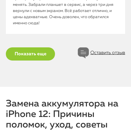
менять. Забрали планшет в сервис, а через три дня
вернули с новым экраном. Всё работает отлично, и
цены адекватные. Очень доволен, что обратился
именно сюда!
Оставить отзыв
Показать еще
iPhone
MacBook
Watch
Замена аккумулятора на
iPhone 12: Причины
iPad
поломок, уход, советы
iMac