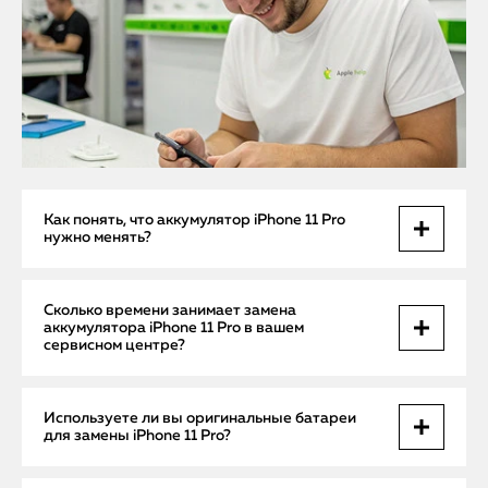
Как понять, что аккумулятор iPhone 11 Pro
нужно менять?
Основные признаки износа аккумулятора — быстрое
Сколько времени занимает замена
разряжение, неожиданные выключения, снижение
аккумулятора iPhone 11 Pro в вашем
времени работы, а также замедление работы устройства
сервисном центре?
из-за функции управления производительностью. В Apple
Help проводят профессиональную диагностику, чтобы
точно определить состояние батареи и необходимость
Обычно замена аккумулятора занимает от 30 минут до 1
Используете ли вы оригинальные батареи
замены.
часа. Наши опытные мастера выполняют замену быстро и
для замены iPhone 11 Pro?
аккуратно, используя только оригинальные или
сертифицированные качественные аккумуляторы, что