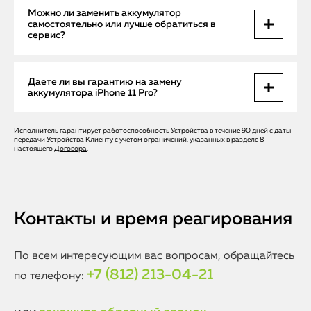
гарантирует надежность и безопасность работы
Да, в сервисном центре Apple Help мы применяем
Можно ли заменить аккумулятор
устройства после ремонта.
исключительно оригинальные или высококачественные
самостоятельно или лучше обратиться в
аналоги с сертификатами соответствия. Это обеспечивает
сервис?
долгий срок службы и полную совместимость с
программным обеспечением iPhone 11 Pro.
Самостоятельная замена аккумулятора iPhone 11 Pro
Даете ли вы гарантию на замену
сопряжена с риском повреждения устройства и потери
аккумулятора iPhone 11 Pro?
гарантии. Мы рекомендуем обращаться только к
профессионалам, чтобы обеспечить безопасность
ремонта и корректную установку нового аккумулятора с
Исполнитель гарантирует работоспособность Устройства в течение 90 дней с даты
Да, на все работы и установленные аккумуляторы в Apple
передачи Устройства Клиенту с учетом ограничений, указанных в разделе 8
сохранением всех функций смартфона.
Help предоставляется гарантия. Это подтверждает нашу
настоящего
Договора
.
экспертизу и уверенность в качестве используемых
комплектующих, а также защищает клиента от возможных
проблем после ремонта.
Контакты и время реагирования
По всем интересующим вас вопросам, обращайтесь
+7 (812) 213-04-21
по телефону: