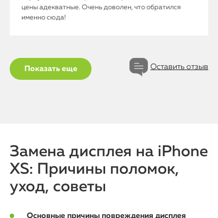
цены адекватные. Очень доволен, что обратился
именно сюда!
Оставить отзыв
Показать еще
iPhone
MacBook
Замена дисплея на iPhone
Watch
XS: Причины поломок,
уход, советы
iPad
iMac
Основные причины повреждения дисплея