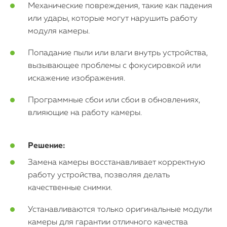
iPhone
Механические повреждения, такие как падения
или удары, которые могут нарушить работу
MacBook
модуля камеры.
Попадание пыли или влаги внутрь устройства,
Watch
вызывающее проблемы с фокусировкой или
iPad
искажение изображения.
Программные сбои или сбои в обновлениях,
iMac
влияющие на работу камеры.
Mac Mini
Решение:
О нас
Замена камеры восстанавливает корректную
работу устройства, позволяя делать
Контакты
качественные снимки.
Статьи
Устанавливаются только оригинальные модули
камеры для гарантии отличного качества