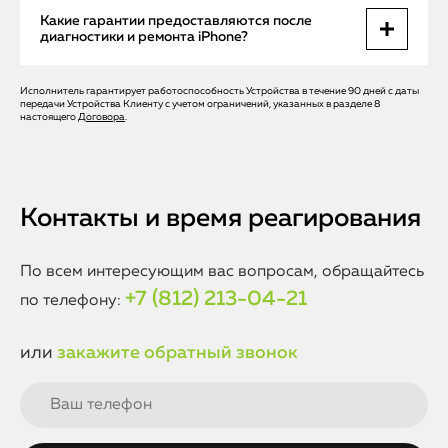
информируем клиента о сроках и результатах
Да, в сервисном центре Apple Help можно обратиться и
Какие гарантии предоставляются после
диагностики, а также предлагаем варианты дальнейшего
пройти диагностику без предварительной записи, однако
диагностики и ремонта iPhone?
ремонта с прозрачным ценообразованием.
для удобства клиентов и минимизации времени
ожидания рекомендуем заранее согласовать визит. Это
особенно важно в периоды повышенной загруженности,
Исполнитель гарантирует работоспособность Устройства в течение 90 дней с даты
После прохождения диагностики и проведения ремонта в
передачи Устройства Клиенту с учетом ограничений, указанных в разделе 8
когда количество заявок на ремонт и диагностику
Apple Help клиент получает официальную гарантию на
настоящего
Договора
.
возрастает.
выполненные работы и замененные детали. Это
подтверждает экспертность наших мастеров и качество
используемых комплектующих. Мы строго соблюдаем
стандарты Apple и обеспечиваем стабильную работу
iPhone после обслуживания.
Контакты и время реагирования
По всем интересующим вас вопросам, обращайтесь
+7 (812) 213-04-21
по телефону:
или
закажите обратный звонок