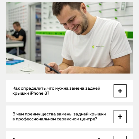
Как определить, что нужна замена задней
крышки iPhone 8?
Если задняя крышка вашего iPhone 8 покрыта глубокими
В чем преимущества замены задней крышки
царапинами, трещинами или вмятинами, это не только
в профессиональном сервисном центре?
ухудшает внешний вид смартфона, но и снижает защиту от
влаги и пыли. Повреждения могут привести к
проникновению влаги внутрь корпуса и вызвать
Самостоятельная замена задней крышки iPhone 8 требует