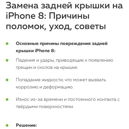
Замена задней крышки на
iPhone 8: Причины
iPhone
поломок, уход, советы
MacBook
Основные причины повреждения задней
Watch
крышки iPhone 8:
iPad
Падения и удары, приводящие к появлению
трещин и сколов на крышке.
iMac
Попадание жидкости, что может вызвать
Mac Mini
коррозию и деформацию.
Износ из-за времени и постоянного контакта с
О нас
твёрдыми поверхностями.
Контакты
Решение:
Статьи