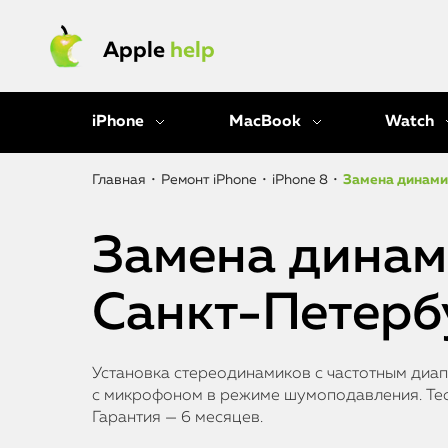
Apple
help
iPhone
MacBook
Watch
Главная
•
Ремонт iPhone
•
iPhone 8
•
Замена динами
Замена динами
Санкт-Петерб
Установка стереодинамиков с частотным диап
с микрофоном в режиме шумоподавления. Тести
Гарантия — 6 месяцев.