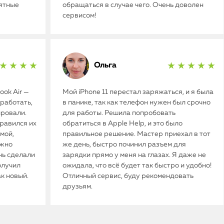
иятные
обращаться в случае чего. Очень доволен
сервисом!
Ольга
★ ★ ★ ★
★ ★ ★ ★ ★
ok Air —
Мой iPhone 11 перестал заряжаться, и я была
работать,
в панике, так как телефон нужен был срочно
ировали.
для работы. Решила попробовать
нравился их
обратиться в Apple Help, и это было
мой,
правильное решение. Мастер приехал в тот
ужно
же день, быстро починил разъем для
нь сделали
зарядки прямо у меня на глазах. Я даже не
олучил
ожидала, что всё будет так быстро и удобно!
ак новый.
Отличный сервис, буду рекомендовать
друзьям.