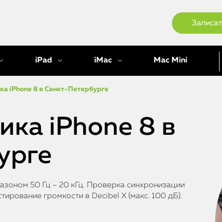
Записат
iPad
iMac
Mac Mini
ка iPhone 8 в Санкт-Петербурге
ка iPhone 8 в
урге
азоном 50 Гц – 20 кГц. Проверка синхронизации
рование громкости в Decibel X (макс. 100 дБ).