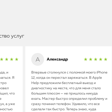
ство услуг
Александр
★ ★ ★ ★
★ ★ ★ ★ ★
да, и
Впервые столкнулся с поломкой моего iPhone
аться. Я
12, когда он перестал заряжаться. В Apple
стро
Help предложили бесплатный выезд и
ровел
диагностику на месте, что для меня стало
бщил, что
большим плюсом — не пришлось никуда
е
ехать. Мастер быстро определил проблему и
ук, а уже
сразу починил телефон. Удивило, что все
олностью
сделали так быстро. Теперь знаю, куда