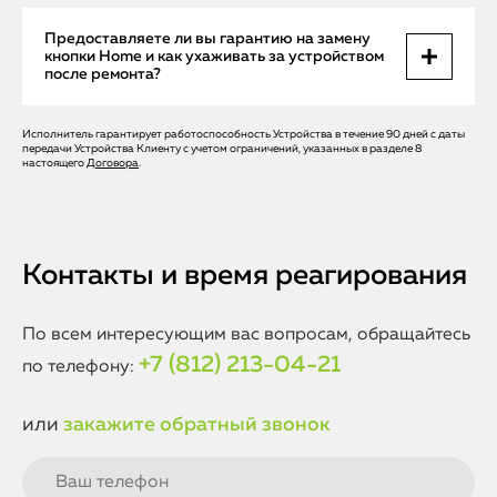
мы гарантируем бережное обращение с техникой и
Мы используем только оригинальные или
Предоставляете ли вы гарантию на замену
качественный результат с соблюдением стандартов Apple.
высококачественные сертифицированные запчасти,
кнопки Home и как ухаживать за устройством
которые полностью совместимы с iPhone 7. Это
после ремонта?
обеспечивает надежную работу кнопки Home и
предотвращает повторные поломки. Все комплектующие
проходят строгий контроль качества, что подтверждается
Исполнитель гарантирует работоспособность Устройства в течение 90 дней с даты
Да, на замену кнопки Home в Apple Help
передачи Устройства Клиенту с учетом ограничений, указанных в разделе 8
нашей гарантией.
распространяется гарантия сроком до 6 месяцев. Для
настоящего
Договора
.
продления срока службы кнопки рекомендуем избегать
механических повреждений, попадания влаги и
использовать защитные чехлы. При возникновении
любых вопросов после ремонта наши мастера всегда
готовы проконсультировать и оказать поддержку.
Контакты и время реагирования
По всем интересующим вас вопросам, обращайтесь
+7 (812) 213-04-21
по телефону:
или
закажите обратный звонок