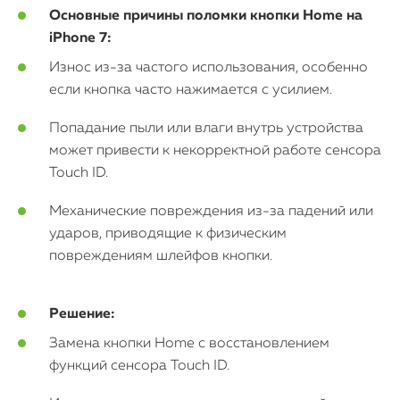
iPhone
Основные причины поломки кнопки Home на
iPhone 7:
MacBook
Износ из-за частого использования, особенно
Watch
если кнопка часто нажимается с усилием.
iPad
Попадание пыли или влаги внутрь устройства
может привести к некорректной работе сенсора
iMac
Touch ID.
Mac Mini
Механические повреждения из-за падений или
ударов, приводящие к физическим
повреждениям шлейфов кнопки.
О нас
Контакты
Решение:
Статьи
Замена кнопки Home с восстановлением
функций сенсора Touch ID.