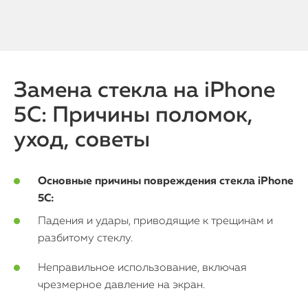
iPhone
MacBook
Замена стекла на iPhone
5C: Причины поломок,
Watch
уход, советы
iPad
iMac
Основные причины повреждения стекла iPhone
5C:
Mac Mini
Падения и удары, приводящие к трещинам и
разбитому стеклу.
О нас
Неправильное использование, включая
Контакты
чрезмерное давление на экран.