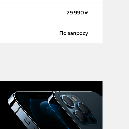
iMac
29 990 ₽
Mac Mini
По запросу
О нас
Контакты
Статьи