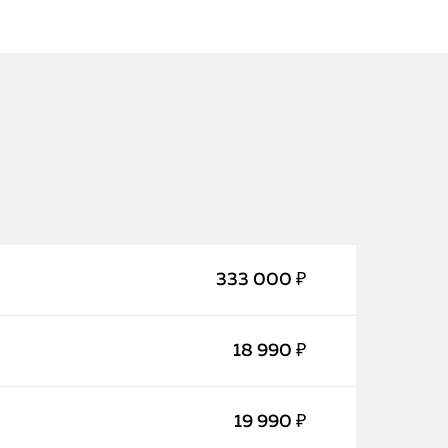
iPhone
333 000 ₽
MacBook
18 990 ₽
Watch
iPad
19 990 ₽