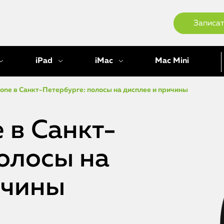
Записат
iPad
iMac
Mac Mini
one в Санкт-Петербурге: полосы на дисплее и причины
 в Санкт-
олосы на
ичины